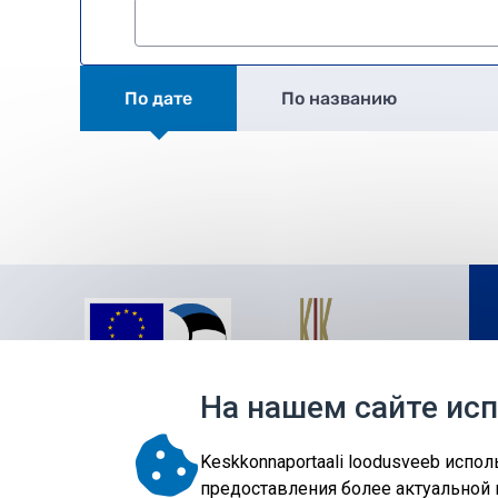
По дате
По названию
На нашем сайте ис
Keskkonnaportaali loodusveeb испо
предоставления более актуальной 