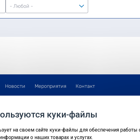
Новости
Мероприятия
Контакт
Домашнюю страницу администрирует Агентство окружающей
пользуются куки-файлы
среды совместно с другими сотрудниками сферы
администрирования Министерства климата.
©
льзует на своем сайте куки-файлы для обеспечения работы 
информации о наших товарах и услугах.
Kirsi 1, Tallinn, 10616