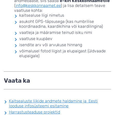
andmebaase, siis saada
e-kiri Keskkonnaametile
(
info@keskkonnaamet.ee
) ja lisa detailsem teave
vaatluse kohta:
kaitsealuse liigi nimetus
asukoht GPS-täpsusega (kas numbrilise
koordinaadina, kaardikihina või kaardilingina)
vaatleja ja määramise teinud isiku nimi
vaatluse kuupäev
isendite arv või arvukuse hinnang
võimalusel fotod liigist ja elupaigast (üldvaade
elupaigale)
Vaata ka
Kaitsealuste liikide andmete haldamine ja Eesti
looduse infosüsteemi esitamine
Harrastusteaduse projektid