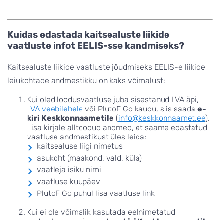
Kuidas edastada kaitsealuste liikide
vaatluste infot EELIS-sse kandmiseks?
Kaitsealuste liikide vaatluste jõudmiseks EELIS-e liikide
leiukohtade andmestikku on kaks võimalust:
Kui oled loodusvaatluse juba sisestanud LVA äpi,
LVA veebilehele
või PlutoF Go kaudu, siis saada
e-
kiri Keskkonnaametile
(
info@keskkonnaamet.ee
).
Lisa kirjale alltoodud andmed, et saame edastatud
vaatluse andmestikust üles leida:
kaitsealuse liigi nimetus
asukoht (maakond, vald, küla)
vaatleja isiku nimi
vaatluse kuupäev
PlutoF Go puhul lisa vaatluse link
Kui ei ole võimalik kasutada eelnimetatud