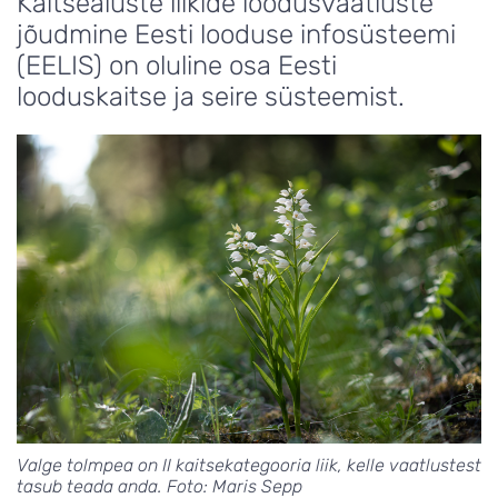
Kaitsealuste liikide loodusvaatluste
jõudmine Eesti looduse infosüsteemi
(EELIS) on oluline osa Eesti
looduskaitse ja seire süsteemist.
Valge tolmpea on II kaitsekategooria liik, kelle vaatlustest
tasub teada anda. Foto: Maris Sepp