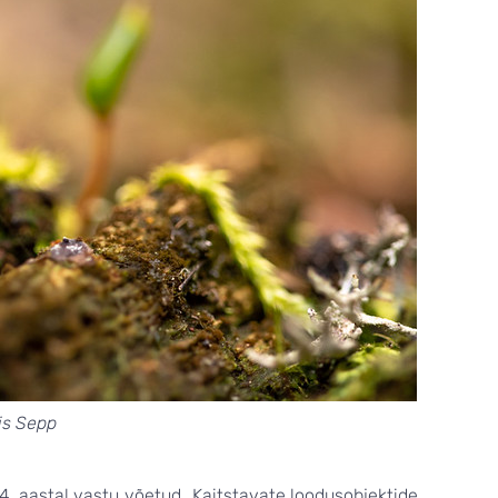
is Sepp
994. aastal vastu võetud „Kaitstavate loodusobjektide