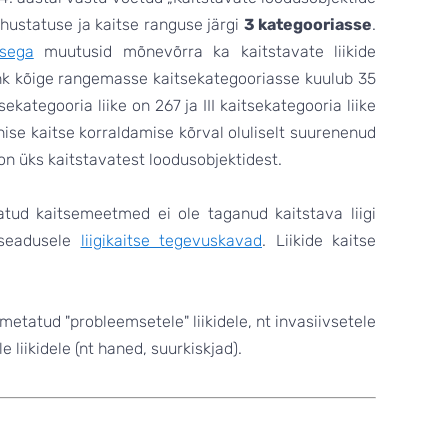
ohustatuse ja kaitse ranguse järgi
3 kategooriasse
.
usega
muutusid mõnevõrra ka kaitstavate liikide
ehk kõige rangemasse kaitsekategooriasse kuulub 35
itsekategooria liike on 267 ja III kaitsekategooria liike
ise kaitse korraldamise kõrval oluliselt suurenenud
 on üks kaitstavatest loodusobjektidest.
endatud kaitsemeetmed ei ole taganud kaitstava liigi
eseadusele
liigikaitse tegevuskavad
. Liikide kaitse
etatud "probleemsetele" liikidele, nt invasiivsetele
 liikidele (nt haned, suurkiskjad).