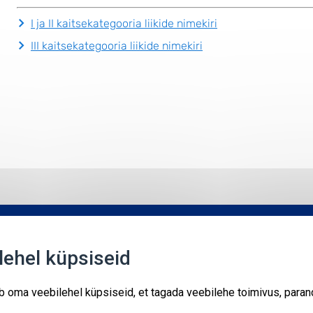
I ja II kaitsekategooria liikide nimekiri
III kaitsekategooria liikide nimekiri
Uudised
Sündmused
Kontakt
ehel küpsiseid
oma veebilehel küpsiseid, et tagada veebilehe toimivus, parand
Kodulehte haldab Keskkonnaagentuur koos teiste
Kliimaministeeriumi haldusala töötajatega.