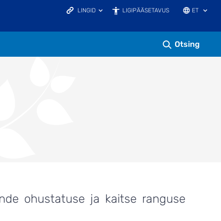
LINGID
LIGIPÄÄSETAVUS
ET
KAITSEALAD.EE
KESKKONNAHARIDUS.EE
KESKKONNAPORTAAL
Otsing
LOODUSVAATLUSTE ANDMEBAAS
LOODUSRIKAS EESTI
ELURIKKUS.EE
EELIS INFOLEHT
nende ohustatuse ja kaitse ranguse