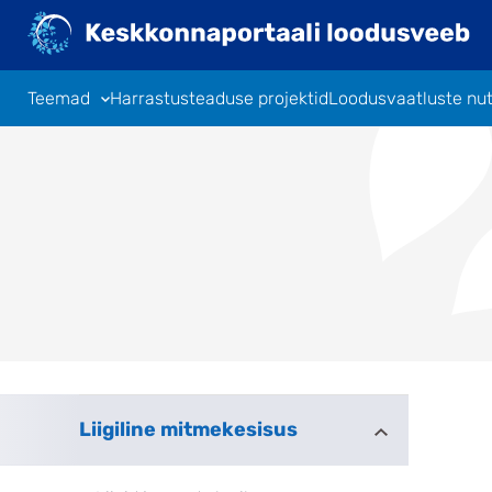
Liigu
edasi
põhisisu
juurde
Teemad
Harrastusteaduse projektid
Loodusvaatluste nu
Liigiline mitmekesisus