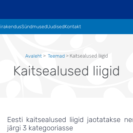
tirakendus
Sündmused
Uudised
Kontakt
Kaitsealused liigid
Avaleht
Teemad
Leivapuru
Kaitsealused liigid
Eesti kaitsealused liigid jaotatakse 
järgi 3 kategooriasse