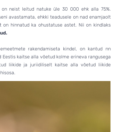
ni on neist leitud natuke üle 30 000 ehk alla 75%.
l seni avastamata, ehkki teadusele on nad enamjaolt
st on hinnatud ka ohustatuse astet. Nii on kindlaks
nud.
itsemeetmete rakendamiseta kindel, on kantud nn
gid Eestis kaitse alla võetud kolme erineva rangusega
d liikide ja juriidiliselt kaitse alla võetud liikide
 ühisosa.