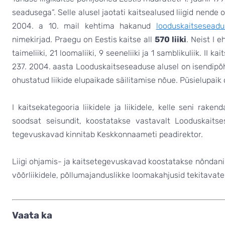
seadusega“. Selle alusel jaotati kaitsealused liigid nende 
2004. a 10. mail kehtima hakanud
looduskaitsesead
nimekirjad. Praegu on Eestis kaitse all
570 liiki
. Neist I 
taimeliiki, 21 loomaliiki, 9 seeneliiki ja 1 samblikuliik. II ka
237. 2004. aasta Looduskaitseseaduse alusel on isendipõh
ohustatud liikide elupaikade säilitamise nõue. Püsielupaik
I kaitsekategooria liikidele ja liikidele, kelle seni rak
soodsat seisundit, koostatakse vastavalt Looduskaits
tegevuskavad kinnitab Keskkonnaameti peadirektor.
Liigi ohjamis- ja kaitsetegevuskavad koostatakse nõndanim
võõrliikidele, põllumajanduslikke loomakahjusid tekitavatele
Vaata ka