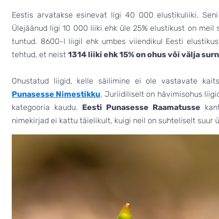
Eestis arvatakse esinevat ligi 40 000 elustikuliiki. Se
Ülejäänud ligi 10 000 liiki ehk üle 25% elustikust on mei
tuntud. 8600-l liigil ehk umbes viiendikul Eesti elustiku
tehtud, et neist
1314 liiki ehk 15% on ohus või välja sur
Ohustatud liigid, kelle säilimine ei ole vastavate ka
Punasesse Nimestikku
. Juriidiliselt on hävimisohus lii
kategooria kaudu.
Eesti Punasesse Raamatusse
kantu
nimekirjad ei kattu täielikult, kuigi neil on suhteliselt suur