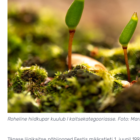
Roheline hiidkupar kuulub I kaitsekategooriasse. Foto: Mar
Tänase liigikaitse põhijooned Eestis määratleti 1. juunil 1