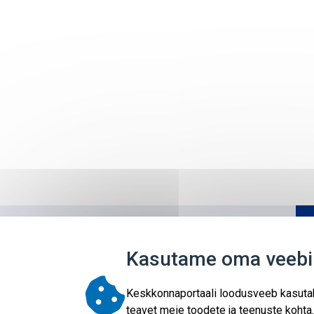
Kasutame oma veebil
Keskkonnaportaali loodusveeb kasutab 
teavet meie toodete ja teenuste kohta.