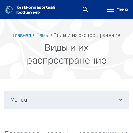
Перейти
к
Меню
основному
содержанию
Виды и их распространение
Главная
Tемы
Строка
Виды и их
навигации
распространение
Menüü