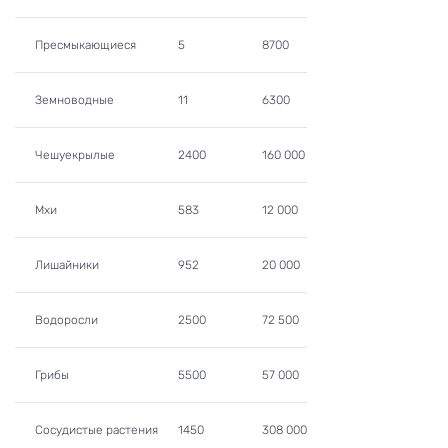
Пресмыкающиеся
5
8700
Земноводные
11
6300
Чешуекрылые
2400
160 000
Мхи
583
12 000
Лишайники
952
20 000
Водоросли
2500
72 500
Грибы
5500
57 000
Сосудистые растения
1450
308 000