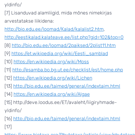
yldinfo/
[7] Lisanduvad alamliigid, mida mõnes nimekirjas
arvestatakse liikidena:
http://bio.edu.ee/loomad/Kalad/kalalist2.htm
,
http://eestikalad.kalateave.ee/list.php?gid=102&top=0
[8]
http://bio.edu.ee/loomad/2paiksed/2plist11.htm
[9]
https://et.wikipedia.org/wiki/Eesti_samblad
[10]
https://en.wikipedia.org/wiki/Moss
[11]
http://esamba.bo.bg.ut.ee/checklist/est/home.php
[12]
https://en.wikipedia.org/wiki/Lichen
[13]
http://bio.edu.ee/taimed/general/indextaim.html
[14]
https://en.wikipedia.org/wiki/Algae
[15] http://deve.loodus.ee/ET/avaleht/liigiryhmade-
yldinfo/
[16]
http://bio.edu.ee/taimed/general/indextaim.html
[17]
https://www.biotaxa.org/Phytotaxa/article/view/phytotaxa.