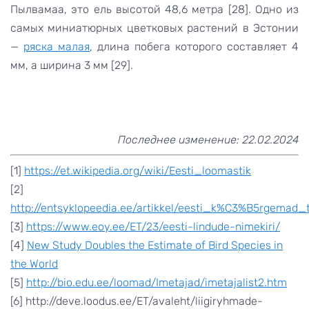
Пылвамаа, это ель высотой 48,6 метра [28]. Одно из
самых миниатюрных цветковых растений в Эстонии
—
ряска малая
, длина побега которого составляет 4
мм, а ширина 3 мм [29].
Последнее изменение: 22.02.2024
[1]
https://et.wikipedia.org/wiki/Eesti_loomastik
[2]
http://entsyklopeedia.ee/artikkel/eesti_k%C3%B5rgemad_
[3]
https://www.eoy.ee/ET/23/eesti-lindude-nimekiri/
[4]
New Study Doubles the Estimate of Bird Species in
the World
[5]
http://bio.edu.ee/loomad/Imetajad/imetajalist2.htm
[6] http://deve.loodus.ee/ET/avaleht/liigiryhmade-