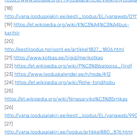
[18]
http://vana.loodusajakiri.ee/eesti_loodus/EL/vanaweb/0111
[19]
https://et.wikipedia.org/wiki/K%C3%A4%C3%A4bus-
karihiir
[20]
http://eestiloodus.horisont.ee/artikkel1827_1806.html
[21]
https://www.kotkas.ee/liigid/merikotkas
[22]
https://et.wikipedia.org/wiki/P%C3%B6ialpoiss_(lind)
[23]
https://www.looduskalender.ee/n/node/412
[24]
https://et.wikipedia.org/wiki/Rohe-tondihobu
[25]
https://et.wikipedia.org/wiki/Ninasarvikp%C3%B5rnikas
[26]
http://vana.loodusajakiri.ee/eesti_loodus/EL/vanaweb/99
[27]
http://vana.loodusajakiri.ee/loodus/artikkel880_876.html