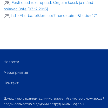
[28]
Eesti uued rekordpuud, kõrgeim kuusk ja mänd
hoiavad ühte (03.12.2015)
[29]
http://herba.folklore.ee/?menu=taime&botid=471
Новости
Мероприятия
Контакт
Домашнюю страницу администрирует Агентство окружающей
среды совместно с другими сотрудниками сферы