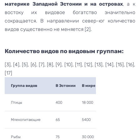
материке Западной Эстонии и на островах
, а к
востоку их видовое богатство значительно
сокращается. В направлении север-юг количество
видов существенно не меняется [2].
Количество видов по видовым группам:
[3], [4], [5], [6], [7], [8], [9], [10], [11], [12], [13], [14], [15], [16],
[17]
Группа видов
В Эстонии
В мире
Птицы
400
18 000
Млекопитающие
65
5400
Рыбы
75
30 000