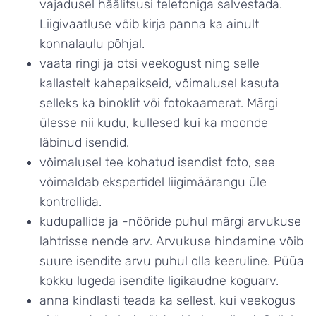
vajadusel häälitsusi telefoniga salvestada.
Liigivaatluse võib kirja panna ka ainult
konnalaulu põhjal.
vaata ringi ja otsi veekogust ning selle
kallastelt kahepaikseid, võimalusel kasuta
selleks ka binoklit või fotokaamerat. Märgi
ülesse nii kudu, kullesed kui ka moonde
läbinud isendid.
võimalusel tee kohatud isendist foto, see
võimaldab ekspertidel liigimäärangu üle
kontrollida.
kudupallide ja -nööride puhul märgi arvukuse
lahtrisse nende arv. Arvukuse hindamine võib
suure isendite arvu puhul olla keeruline. Püüa
kokku lugeda isendite ligikaudne koguarv.
anna kindlasti teada ka sellest, kui veekogus