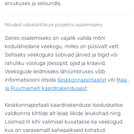
arvukuses ja seisundis.
Nõuded vabatahtlikule projektis osalemiseks:
Seires osalemiseks on vajalik valida mõni
kodulähedane veekogu, milles on püsivalt vett.
Selliseks veekoguks sobivad järved ja tiigid või
rahuliku vooluga jõesopid, ojad ja kraavid.
Veekogude leidmiseks lähiümbruses võib
informatsiooni otsida
Keskkonnaportaalist
või
Maa-
ja Ruumiameti kaardirakendusest
.
Keskkonnaportaali kaardirakenduse looduskaitse
valdkonna kihtide alt leiab liikide leiukohad ning
Loomad III kihi valimisel kuvatakse ka veekogud,
kus on varasemalt kahepaikseid kohatud.