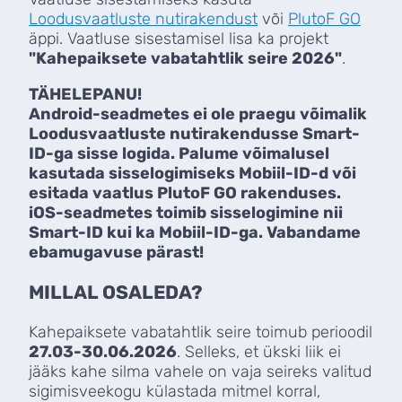
Loodusvaatluste nutirakendust
või
PlutoF GO
äppi. Vaatluse sisestamisel lisa ka projekt
"Kahepaiksete vabatahtlik seire 2026"
.
TÄHELEPANU!
Android-seadmetes ei ole praegu võimalik
Loodusvaatluste nutirakendusse Smart-
ID-ga sisse logida. Palume võimalusel
kasutada sisselogimiseks Mobiil-ID-d või
esitada vaatlus PlutoF GO rakenduses.
iOS-seadmetes toimib sisselogimine nii
Smart-ID kui ka Mobiil-ID-ga. Vabandame
ebamugavuse pärast!
MILLAL OSALEDA?
Kahepaiksete vabatahtlik seire toimub perioodil
27.03-30.06.2026
. Selleks, et ükski liik ei
jääks kahe silma vahele on vaja seireks valitud
sigimisveekogu külastada mitmel korral,