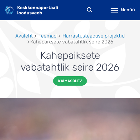
Liigu
edasi
Menüü
põhisisu
juurde
Avaleht
Teemad
Harrastusteaduse projektid
Kahepaiksete vabatahtlik seire 2026
Leivapuru
Kahepaiksete
vabatahtlik seire 2026
KÄIMASOLEV