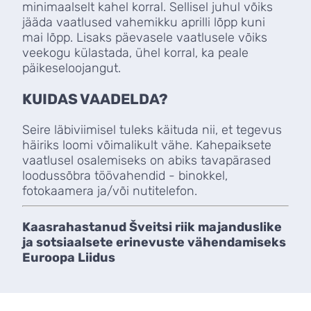
minimaalselt kahel korral. Sellisel juhul võiks
jääda vaatlused vahemikku aprilli lõpp kuni
mai lõpp. Lisaks päevasele vaatlusele võiks
veekogu külastada, ühel korral, ka peale
päikeseloojangut.
KUIDAS VAADELDA?
Seire läbiviimisel tuleks käituda nii, et tegevus
häiriks loomi võimalikult vähe. Kahepaiksete
vaatlusel osalemiseks on abiks tavapärased
loodussõbra töövahendid - binokkel,
fotokaamera ja/või nutitelefon.
Kaasrahastanud Šveitsi riik majanduslike
ja sotsiaalsete erinevuste vähendamiseks
Euroopa Liidus