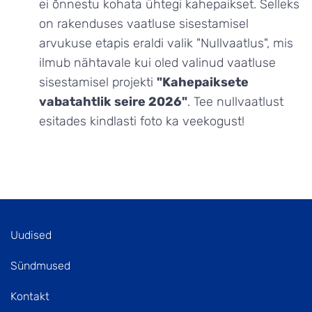
ei õnnestu kohata ühtegi kahepaikset. Selleks
on rakenduses vaatluse sisestamisel
arvukuse etapis eraldi valik "Nullvaatlus", mis
ilmub nähtavale kui oled valinud vaatluse
sisestamisel projekti
"Kahepaiksete
vabatahtlik seire 2026"
. Tee nullvaatlust
esitades kindlasti foto ka veekogust!
Uudised
Sündmused
Kontakt