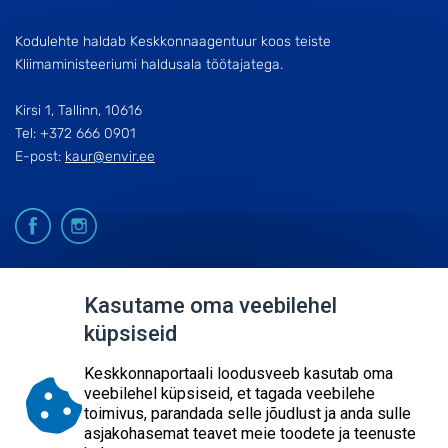
Kodulehte haldab Keskkonnaagentuur koos teiste
Kliimaministeeriumi haldusala töötajatega.
Kirsi 1, Tallinn, 10616
Tel: +372 666 0901
E-post:
kaur@envir.ee
© 2026
Kasutame oma veebilehel
küpsiseid
KESKKONNAAGENTUUR
SISUKAART
Keskkonnaportaali loodusveeb kasutab oma
ESITA PÄRING
veebilehel küpsiseid, et tagada veebilehe
toimivus, parandada selle jõudlust ja anda sulle
asjakohasemat teavet meie toodete ja teenuste