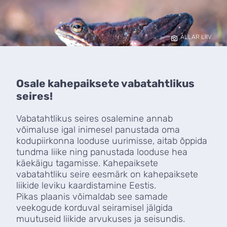
ALLAR LIIV
Osale kahepaiksete vabatahtlikus
seires!
Vabatahtlikus seires osalemine annab
võimaluse igal inimesel panustada oma
kodupiirkonna looduse uurimisse, aitab õppida
tundma liike ning panustada looduse hea
käekäigu tagamisse. Kahepaiksete
vabatahtliku seire eesmärk on kahepaiksete
liikide leviku kaardistamine Eestis.
Pikas plaanis võimaldab see samade
veekogude korduval seiramisel jälgida
muutuseid liikide arvukuses ja seisundis.