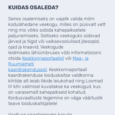
KUIDAS OSALEDA?
Seires osalemiseks on vajalik valida mõni
kodulähedane veekogu, milles on püsivalt vett
ning mis võiks sobida kahepaiksetele
paljunemiseks. Selliseks veekoguks sobivad
järved ja tiigid või vaiksevoolulised jõesopid,
ojad ja kraavid. Veekogude
leidmiseks lähiümbruses võib informatsiooni
otsida
Keskkonnaportaalist
või
Maa- ja
Ruumiameti
kaardirakendusest
. Keskkonnaportaali
kaardirakenduse looduskaitse valdkonna
kihtide alt leiab liikide leiukohad ning Loomad
III kihi valimisel kuvatakse ka veekogud, kus
on varasemalt kahepaikseid kohatud.
Kordusvaatluste tegemine on väga väärtuslik
teave looduskaitsjatele!
Vaatluse sisestamiseks kasuta