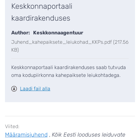
Keskkonnaportaali
kaardirakenduses
Author:
Keskkonnaagentuur
Juhend_kahepaiksete_leiukohad_KKPs.pdf (217.56
KB)
Keskkonnaportaali kaardirakenduses saab tutvuda
oma kodupiirkonna kahepaiksete leiukohtadega.
Laadi fail alla
Viited:
Määramisjuhend
Kõik Eesti looduses leiduvate