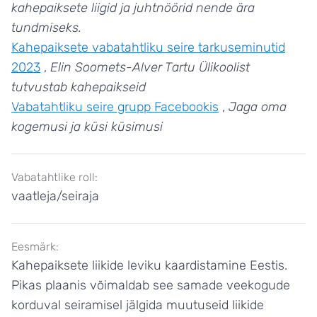
kahepaiksete liigid ja juhtnöörid nende ära
tundmiseks.
Kahepaiksete vabatahtliku seire tarkuseminutid
2023
Elin Soomets-Alver Tartu Ülikoolist
tutvustab kahepaikseid
Vabatahtliku seire grupp Facebookis
Jaga oma
kogemusi ja küsi küsimusi
Vabatahtlike roll:
vaatleja/seiraja
Eesmärk:
Kahepaiksete liikide leviku kaardistamine Eestis.
Pikas plaanis võimaldab see samade veekogude
korduval seiramisel jälgida muutuseid liikide