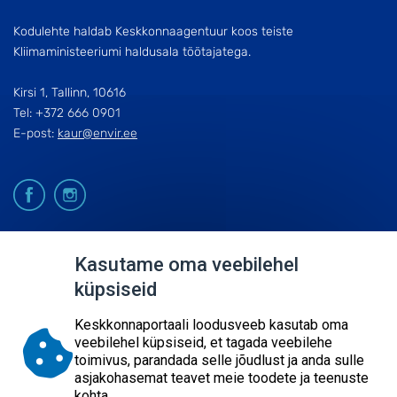
Kodulehte haldab Keskkonnaagentuur koos teiste
Kliimaministeeriumi haldusala töötajatega.
Kirsi 1, Tallinn, 10616
Tel: +372 666 0901
E-post:
kaur@envir.ee
© 2026
Kasutame oma veebilehel
küpsiseid
KESKKONNAAGENTUUR
SISUKAART
Keskkonnaportaali loodusveeb kasutab oma
ESITA PÄRING
veebilehel küpsiseid, et tagada veebilehe
toimivus, parandada selle jõudlust ja anda sulle
asjakohasemat teavet meie toodete ja teenuste
kohta.