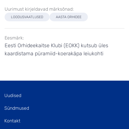
Uurimust kirjeldavad märksõnad:
LOODUSVAATLUSED
AASTA ORHIDEE
Eesmärk:
Eesti Orhideekaitse Klubi (EOKK) kutsub üles
kaardistama püramiid-koerakäpa leiukohti
Uudised
Sündmused
Kontakt