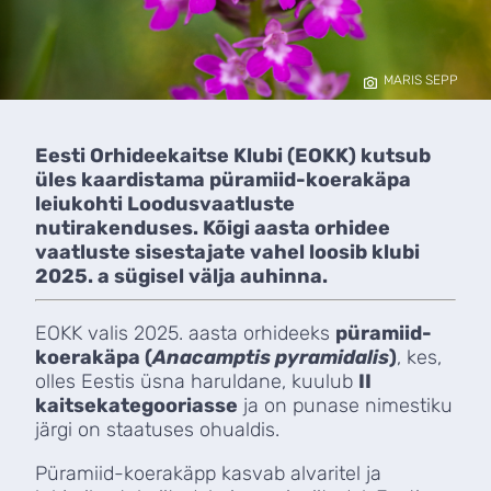
MARIS SEPP
Eesti Orhideekaitse Klubi (EOKK) kutsub
üles kaardistama püramiid-koerakäpa
leiukohti Loodusvaatluste
nutirakenduses. Kõigi aasta orhidee
vaatluste sisestajate vahel loosib klubi
2025. a sügisel välja auhinna.
EOKK valis 2025. aasta orhideeks
püramiid-
koerakäpa (
Anacamptis pyramidalis
)
, kes,
olles Eestis üsna haruldane, kuulub
II
kaitsekategooriasse
ja on punase nimestiku
järgi on staatuses ohualdis.
Püramiid-koerakäpp kasvab alvaritel ja