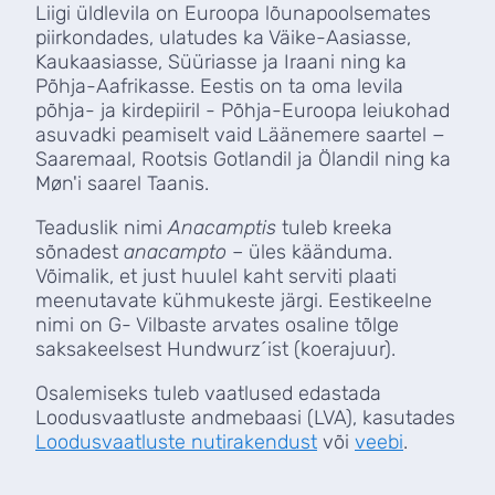
Liigi üldlevila on Euroopa lõunapoolsemates
piirkondades, ulatudes ka Väike-Aasiasse,
Kaukaasiasse, Süüriasse ja Iraani ning ka
Põhja-Aafrikasse. Eestis on ta oma levila
põhja- ja kirdepiiril - Põhja-Euroopa leiukohad
asuvadki peamiselt vaid Läänemere saartel −
Saaremaal, Rootsis Gotlandil ja Ölandil ning ka
Møn'i saarel Taanis.
Teaduslik nimi
Anacamptis
tuleb kreeka
sõnadest
anacampto
– üles käänduma.
Võimalik, et just huulel kaht serviti plaati
meenutavate kühmukeste järgi. Eestikeelne
nimi on G- Vilbaste arvates osaline tõlge
saksakeelsest Hundwurz´ist (koerajuur).
Osalemiseks tuleb vaatlused edastada
Loodusvaatluste andmebaasi (LVA), kasutades
Loodusvaatluste nutirakendust
või
veebi
.