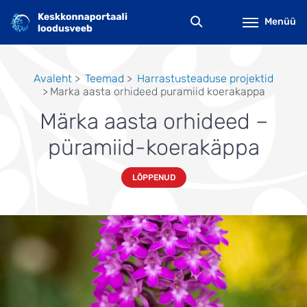
Liigu
edasi
Menüü
põhisisu
juurde
Avaleht
Teemad
Harrastusteaduse projektid
Marka aasta orhideed puramiid koerakappa
Leivapuru
Märka aasta orhideed –
püramiid-koerakäppa
LÕPPENUD