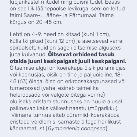
lubjarikastel niitudel ning puisniitudel. Eestis
on see liik läänepoolse levikuga, seni on leitud
taimi Saare-, Lääne- ja Pärnumaal. Taime
kõrgus on 20-45 cm.
Lehti on 4-9, need on kitsad (kuni 1 cm),
küllaltki pikad (kuni 12 cm) ja asetsevad varrel
spiraalselt, kuid on sageli õitsemise alguseks
juba kuivanud.
Õitsevat orhideed tasub
otsida juuni keskpaigast juuli keskpaigani.
Õitsemise algul on koerakäpa õisik püramiidjas
või koonusjas, õisik on tihe ja paljuõieline, 18-
48 (63) õiega, õied on erkroosakaspunased või
tumeroosad (vahel esineb taimel ka
heleroosade või valgete õitega vorme)
oluliseks eristamistunnuseks on huule alusel
paiknevad kaks väikest naastu (mügarikku).
Viimane tunnus aitab püramiid-koerakäppa
eristada võrdlemisi sarnaste õitega harilikust
käoraamatust (
Gymnadenia conopsea
).