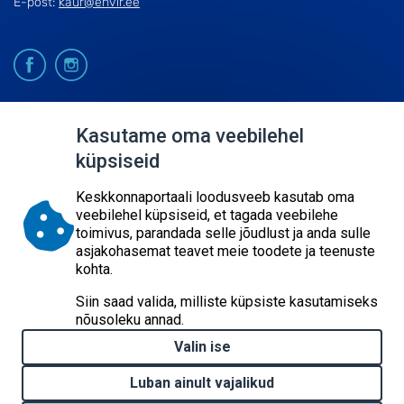
E-post:
kaur@envir.ee
© 2026
Kasutame oma veebilehel
küpsiseid
KESKKONNAAGENTUUR
SISUKAART
Keskkonnaportaali loodusveeb kasutab oma
ESITA PÄRING
veebilehel küpsiseid, et tagada veebilehe
toimivus, parandada selle jõudlust ja anda sulle
asjakohasemat teavet meie toodete ja teenuste
kohta.
Siin saad valida, milliste küpsiste kasutamiseks
nõusoleku annad.
Valin ise
Luban ainult vajalikud