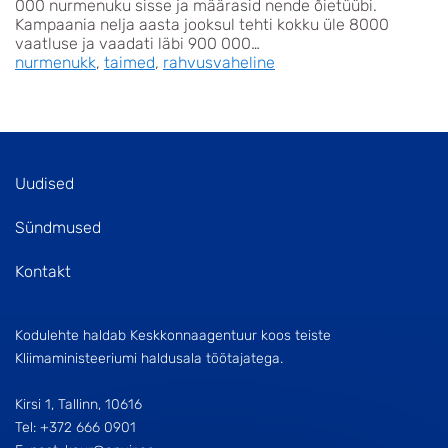
000 nurmenuku sisse ja määrasid nende õietüübi.
Kampaania nelja aasta jooksul tehti kokku üle 8000
vaatluse ja vaadati läbi 900 000…
nurmenukk
,
taimed
,
rahvusvaheline
Uudised
Sündmused
Kontakt
Kodulehte haldab Keskkonnaagentuur koos teiste
Kliimaministeeriumi haldusala töötajatega.
Kirsi 1, Tallinn, 10616
Tel: +372 666 0901