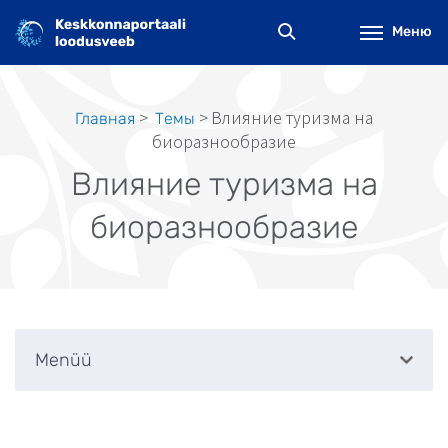
Перейти
к
Меню
основному
содержанию
Влияние туризма на
Главная
Tемы
Строка
биоразнообразие
навигации
Влияние туризма на
биоразнообразие
Menüü