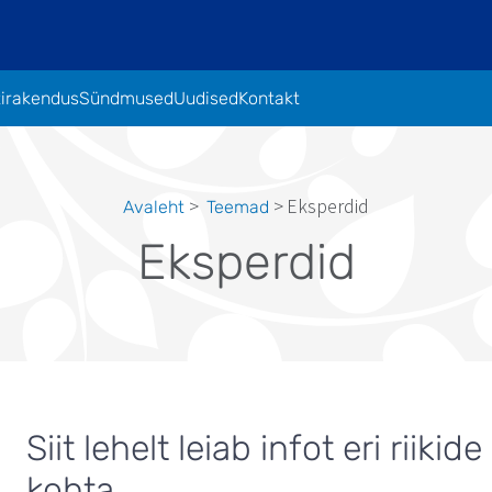
tirakendus
Sündmused
Uudised
Kontakt
Eksperdid
Avaleht
Teemad
Leivapuru
Eksperdid
Siit lehelt leiab infot eri riik
kohta.