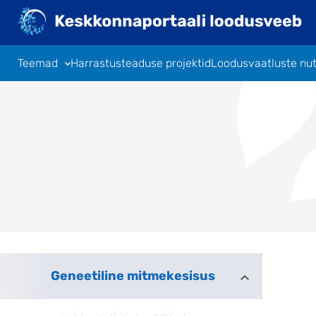
Liigu
edasi
põhisisu
juurde
Teemad
Harrastusteaduse projektid
Loodusvaatluste nu
Geneetiline mitmekesisus