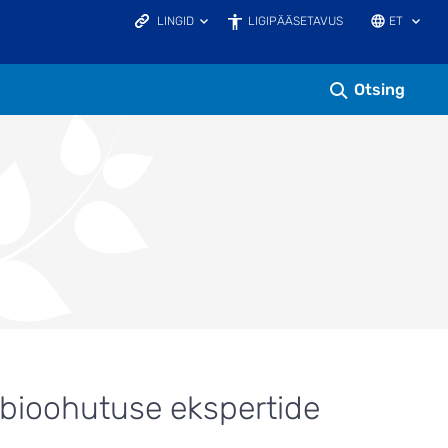
LINGID
LIGIPÄÄSETAVUS
ET
KAITSEALAD.EE
KESKKONNAHARIDUS.EE
KESKKONNAPORTAAL
Otsing
LOODUSVAATLUSTE ANDMEBAAS
LOODUSRIKAS EESTI
ELURIKKUS.EE
EELIS INFOLEHT
ide bioohutuse ekspertide