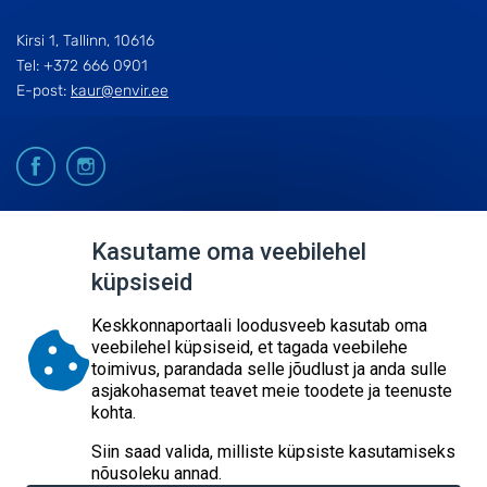
Kirsi 1, Tallinn, 10616
Tel: +372 666 0901
E-post:
kaur@envir.ee
© 2026
Kasutame oma veebilehel
küpsiseid
KESKKONNAAGENTUUR
SISUKAART
Keskkonnaportaali loodusveeb kasutab oma
ESITA PÄRING
veebilehel küpsiseid, et tagada veebilehe
toimivus, parandada selle jõudlust ja anda sulle
asjakohasemat teavet meie toodete ja teenuste
kohta.
Siin saad valida, milliste küpsiste kasutamiseks
nõusoleku annad.