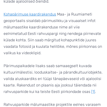
külade ajaloolised õiendid.
Kohapärimuse kaardirakendus
Maa- ja Ruumiameti
geoportaalis sisaldab pärimuslikku ja visuaalset infot
mälumaastike kaardirakenduse nime all viie
eelnimetatud Eesti rahvuspargi ning nendega piirnevate
külade kohta. Siin saab märgitud kohapunktide juures
vaadata fotosid ja kuulata helilõike, mõnes piirkonnas on
valikus ka videoklipid.
Pärimuspaikadele lisaks saab samaaegselt kuvada
kultuurimälestisi, looduskaitse- ja pärandkultuuriobjekte,
valida aluskaardiks eri tüüpi tänapäevaseid või ajaloolisi
kaarte. Rakendust on plaanis aja jooksul täiendada nii
rahvusparkide kui ka teiste Eesti piirkondade osas
[1]
.
Rahvusparkide mälumaastike projektile eelnes varasem