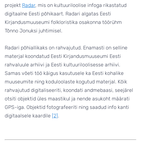
projekt
Radar
, mis on kultuuriloolise infoga rikastatud
digitaalne Eesti põhikaart. Radari algatas Eesti
Kirjandusmuuseumi folkloristika osakonna töörühm
Tõnno Jonuksi juhtimisel.
Radari põhiallikaks on rahvajutud. Enamasti on selline
materjal koondatud Eesti Kirjandusmuuseumi Eesti
rahvaluule arhiivi ja Eesti kultuuriloolisesse arhiivi.
Samas võeti töö käigus kasutusele ka Eesti kohalike
muuseumite ning koduloolaste kogutud materjal. Kõik
rahvajutud digitaliseeriti, koondati andmebaasi, seejärel
otsiti objektid üles maastikul ja nende asukoht määrati
GPS-iga. Objektid fotografeeriti ning saadud info kanti
digitaalsele kaardile
[2]
.