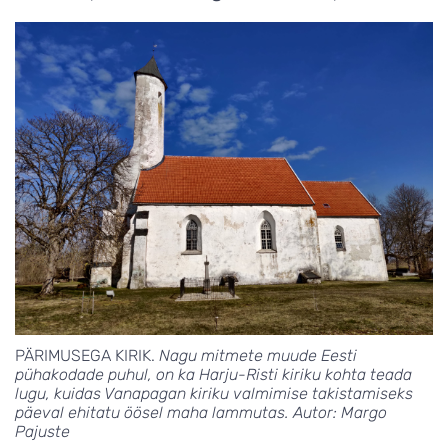
PÄRIMUSEGA KIRIK.
Nagu mitmete muude Eesti
pühakodade puhul, on ka Harju-Risti kiriku kohta teada
lugu, kuidas Vanapagan kiriku valmimise takistamiseks
päeval ehitatu öösel maha lammutas. Autor: Margo
Pajuste