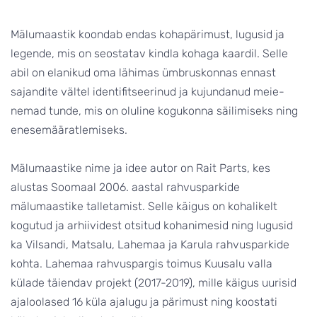
Mälumaastik koondab endas kohapärimust, lugusid ja
legende, mis on seostatav kindla kohaga kaardil. Selle
abil on elanikud oma lähimas ümbruskonnas ennast
sajandite vältel identifitseerinud ja kujundanud meie-
nemad tunde, mis on oluline kogukonna säilimiseks ning
enesemääratlemiseks.
Mälumaastike nime ja idee autor on Rait Parts, kes
alustas Soomaal 2006. aastal rahvusparkide
mälumaastike talletamist. Selle käigus on kohalikelt
kogutud ja arhiividest otsitud kohanimesid ning lugusid
ka Vilsandi, Matsalu, Lahemaa ja Karula rahvusparkide
kohta. Lahemaa rahvuspargis toimus Kuusalu valla
külade täiendav projekt (2017-2019), mille käigus uurisid
ajaloolased 16 küla ajalugu ja pärimust ning koostati