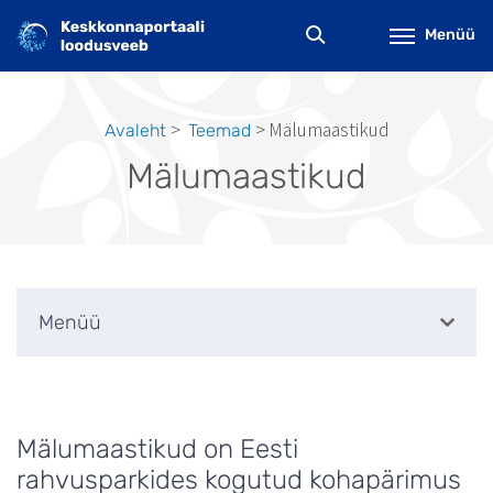
Liigu
edasi
Menüü
põhisisu
juurde
Mälumaastikud
Avaleht
Teemad
Leivapuru
Mälumaastikud
Menüü
Mälumaastikud on Eesti
rahvusparkides kogutud kohapärimus