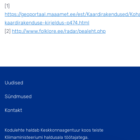
[1]
https://geoportaal.maaamet.ee/est/Kaardirakendused/Ko
kaardirakenduse-kirjeldus-p474.html
[2]
http://www.folklore.ee/radar/pealeht.php
Uudised
Sündmused
Kontakt
Kodulehte haldab Keskkonnaagentuur koos teiste
Kliimaministeeriumi haldusala töötajatega.