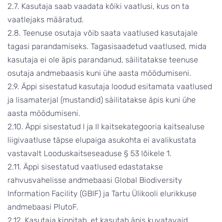
2.7. Kasutaja saab vaadata kõiki vaatlusi, kus on ta
vaatlejaks määratud.
2.8. Teenuse osutaja võib saata vaatlused kasutajale
tagasi parandamiseks. Tagasisaadetud vaatlused, mida
kasutaja ei ole äpis parandanud, säilitatakse teenuse
osutaja andmebaasis kuni ühe aasta möödumiseni.
2.9. Äppi sisestatud kasutaja loodud esitamata vaatlused
ja lisamaterjal (mustandid) säilitatakse äpis kuni ühe
aasta möödumiseni.
2.10. Äppi sisestatud I ja II kaitsekategooria kaitsealuse
liigivaatluse täpse elupaiga asukohta ei avalikustata
vastavalt Looduskaitseseaduse § 53 lõikele 1.
2.11. Äppi sisestatud vaatlused edastatakse
rahvusvahelisse andmebaasi Global Biodiversity
Information Facility (GBIF) ja Tartu Ülikooli elurikkuse
andmebaasi PlutoF.
2.12. Kasutaja kinnitab, et kasutab äpis kuvatavaid