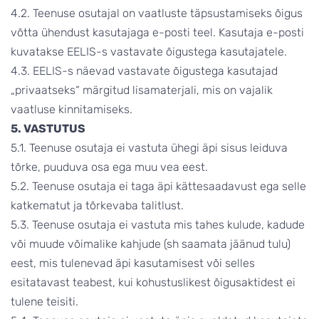
4.2. Teenuse osutajal on vaatluste täpsustamiseks õigus
võtta ühendust kasutajaga e-posti teel. Kasutaja e-posti
kuvatakse EELIS-s vastavate õigustega kasutajatele.
4.3. EELIS-s näevad vastavate õigustega kasutajad
„privaatseks“ märgitud lisamaterjali, mis on vajalik
vaatluse kinnitamiseks.
5. VASTUTUS
5.1. Teenuse osutaja ei vastuta ühegi äpi sisus leiduva
tõrke, puuduva osa ega muu vea eest.
5.2. Teenuse osutaja ei taga äpi kättesaadavust ega selle
katkematut ja tõrkevaba talitlust.
5.3. Teenuse osutaja ei vastuta mis tahes kulude, kadude
või muude võimalike kahjude (sh saamata jäänud tulu)
eest, mis tulenevad äpi kasutamisest või selles
esitatavast teabest, kui kohustuslikest õigusaktidest ei
tulene teisiti.