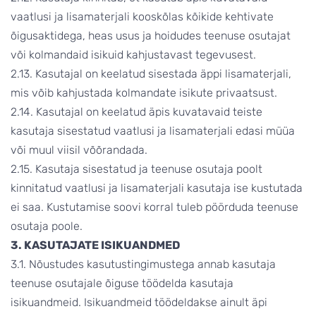
vaatlusi ja lisamaterjali kooskõlas kõikide kehtivate
õigusaktidega, heas usus ja hoidudes teenuse osutajat
või kolmandaid isikuid kahjustavast tegevusest.
2.13. Kasutajal on keelatud sisestada äppi lisamaterjali,
mis võib kahjustada kolmandate isikute privaatsust.
2.14. Kasutajal on keelatud äpis kuvatavaid teiste
kasutaja sisestatud vaatlusi ja lisamaterjali edasi müüa
või muul viisil võõrandada.
2.15. Kasutaja sisestatud ja teenuse osutaja poolt
kinnitatud vaatlusi ja lisamaterjali kasutaja ise kustutada
ei saa. Kustutamise soovi korral tuleb pöörduda teenuse
osutaja poole.
3. KASUTAJATE ISIKUANDMED
3.1. Nõustudes kasutustingimustega annab kasutaja
teenuse osutajale õiguse töödelda kasutaja
isikuandmeid. Isikuandmeid töödeldakse ainult äpi