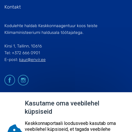
Kontakt
Kodulehte haldab Keskkonnaagentuur koos teiste
Kliimaministeeriumi haldusala töötajatega.
Kirsi 1, Tallinn, 10616
Tel: +372 666 0901
E-post:
kaur@envir.ee
© 2026
Kasutame oma veebilehel
küpsiseid
KESKKONNAAGENTUUR
SISUKAART
Keskkonnaportaali loodusveeb kasutab oma
ESITA PÄRING
veebilehel küpsiseid, et tagada veebilehe