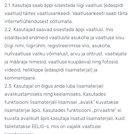
2.1. Kasutaja saab äppi sisestada liigi vaatlusi (edaspidi
vaatlus) täites vaatlusankeedi. Vaatlusankeeti saab täita
internetiühendusest sõltumata.
2.2. Kasutajad saavad sisestada äppi vaatlusi, mis
sisaldavad andmeid vaatluste asukoha ja vaatluse sisu
(liigi nimi, liigirühm, registreerimise viis, asukoha,
nullvaatluse valiku võimalust, arvu ja ohtrust, vaatlejate
ja määraja nimesid, vaatluse kuupäeva) ning fotosid,
videoid, heliklippe (edaspidi lisamaterjal) ja
kommentaare.
2.3. Kasutajal on õigus anda luba lisamaterjali
avalikustamiseks ning keelamiseks. Kasutades
funktsiooni lisamaterjali lisamisel „avalik“ kuvatakse
lisamaterjal äpis. Kasutades funktsiooni „privaatne“ ei
kuvata avalikult äpis kasutaja lisatud lisamaterjali, kuid
talletatakse EELIS-s, mis on vajalik vaatluse