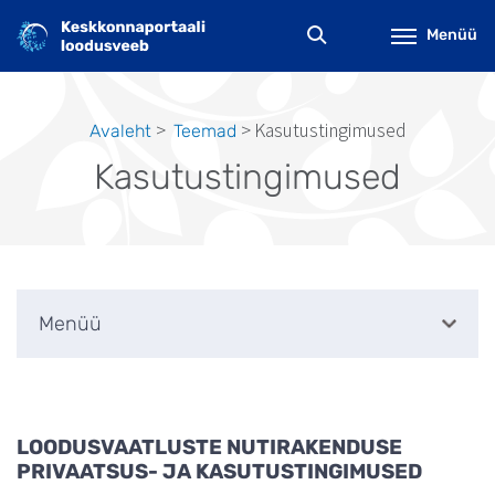
Liigu
edasi
Menüü
põhisisu
juurde
Kasutustingimused
Avaleht
Teemad
Leivapuru
Kasutustingimused
Menüü
LOODUSVAATLUSTE NUTIRAKENDUSE
PRIVAATSUS- JA KASUTUSTINGIMUSED