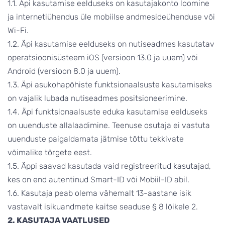
1.1. Äpi kasutamise eelduseks on kasutajakonto loomine
ja internetiühendus üle mobiilse andmesideühenduse või
Wi-Fi.
1.2. Äpi kasutamise eelduseks on nutiseadmes kasutatav
operatsioonisüsteem iOS (versioon 13.0 ja uuem) või
Android (versioon 8.0 ja uuem).
1.3. Äpi asukohapõhiste funktsionaalsuste kasutamiseks
on vajalik lubada nutiseadmes positsioneerimine.
1.4. Äpi funktsionaalsuste eduka kasutamise eelduseks
on uuenduste allalaadimine. Teenuse osutaja ei vastuta
uuenduste paigaldamata jätmise tõttu tekkivate
võimalike tõrgete eest.
1.5. Äppi saavad kasutada vaid registreeritud kasutajad,
kes on end autentinud Smart-ID või Mobiil-ID abil.
1.6. Kasutaja peab olema vähemalt 13-aastane isik
vastavalt isikuandmete kaitse seaduse § 8 lõikele 2.
2. KASUTAJA VAATLUSED