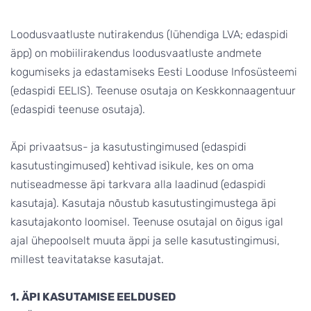
Loodusvaatluste nutirakendus (lühendiga LVA; edaspidi
äpp) on mobiilirakendus loodusvaatluste andmete
kogumiseks ja edastamiseks Eesti Looduse Infosüsteemi
(edaspidi EELIS). Teenuse osutaja on Keskkonnaagentuur
(edaspidi teenuse osutaja).
Äpi privaatsus- ja kasutustingimused (edaspidi
kasutustingimused) kehtivad isikule, kes on oma
nutiseadmesse äpi tarkvara alla laadinud (edaspidi
kasutaja). Kasutaja nõustub kasutustingimustega äpi
kasutajakonto loomisel. Teenuse osutajal on õigus igal
ajal ühepoolselt muuta äppi ja selle kasutustingimusi,
millest teavitatakse kasutajat.
1. ÄPI KASUTAMISE EELDUSED