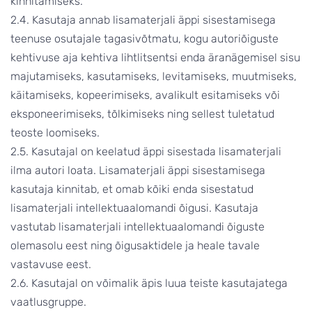
kinnitamiseks.
2.4. Kasutaja annab lisamaterjali äppi sisestamisega
teenuse osutajale tagasivõtmatu, kogu autoriõiguste
kehtivuse aja kehtiva lihtlitsentsi enda äranägemisel sisu
majutamiseks, kasutamiseks, levitamiseks, muutmiseks,
käitamiseks, kopeerimiseks, avalikult esitamiseks või
eksponeerimiseks, tõlkimiseks ning sellest tuletatud
teoste loomiseks.
2.5. Kasutajal on keelatud äppi sisestada lisamaterjali
ilma autori loata. Lisamaterjali äppi sisestamisega
kasutaja kinnitab, et omab kõiki enda sisestatud
lisamaterjali intellektuaalomandi õigusi. Kasutaja
vastutab lisamaterjali intellektuaalomandi õiguste
olemasolu eest ning õigusaktidele ja heale tavale
vastavuse eest.
2.6. Kasutajal on võimalik äpis luua teiste kasutajatega
vaatlusgruppe.