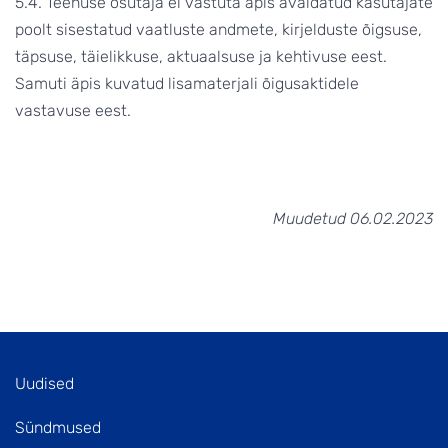
5.4. Teenuse osutaja ei vastuta äpis avaldatud kasutajate
poolt sisestatud vaatluste andmete, kirjelduste õigsuse,
täpsuse, täielikkuse, aktuaalsuse ja kehtivuse eest.
Samuti äpis kuvatud lisamaterjali õigusaktidele
vastavuse eest.
Muudetud 06.02.2023
Uudised
Sündmused