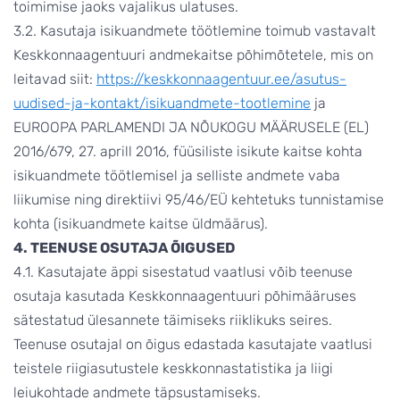
toimimise jaoks vajalikus ulatuses.
3.2. Kasutaja isikuandmete töötlemine toimub vastavalt
Keskkonnaagentuuri andmekaitse põhimõtetele, mis on
leitavad siit:
https://keskkonnaagentuur.ee/asutus-
uudised-ja-kontakt/isikuandmete-tootlemine
ja
EUROOPA PARLAMENDI JA NÕUKOGU MÄÄRUSELE (EL)
2016/679, 27. aprill 2016, füüsiliste isikute kaitse kohta
isikuandmete töötlemisel ja selliste andmete vaba
liikumise ning direktiivi 95/46/EÜ kehtetuks tunnistamise
kohta (isikuandmete kaitse üldmäärus).
4. TEENUSE OSUTAJA ÕIGUSED
4.1. Kasutajate äppi sisestatud vaatlusi võib teenuse
osutaja kasutada Keskkonnaagentuuri põhimääruses
sätestatud ülesannete täimiseks riiklikuks seires.
Teenuse osutajal on õigus edastada kasutajate vaatlusi
teistele riigiasutustele keskkonnastatistika ja liigi
leiukohtade andmete täpsustamiseks.