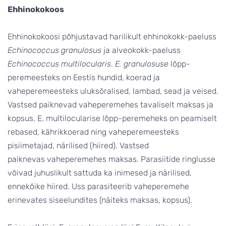
Ehhinokokoos
Ehhinokokoosi põhjustavad harilikult ehhinokokk-paeluss
Echinococcus granulosus
ja alveokokk-paeluss
Echinococcus multilocularis
.
E. granulosuse
lõpp-
peremeesteks on Eestis hundid, koerad ja
vaheperemeesteks uluksõralised, lambad, sead ja veised.
Vastsed paiknevad vaheperemehes tavaliselt maksas ja
kopsus. E. multilocularise lõpp-peremeheks on peamiselt
rebased, kährikkoerad ning vaheperemeesteks
pisiimetajad, närilised (hiired). Vastsed
paiknevas vaheperemehes maksas. Parasiitide ringlusse
võivad juhuslikult sattuda ka inimesed ja närilised,
ennekõike hiired. Uss parasiteerib vaheperemehe
erinevates siseelundites (näiteks maksas, kopsus).