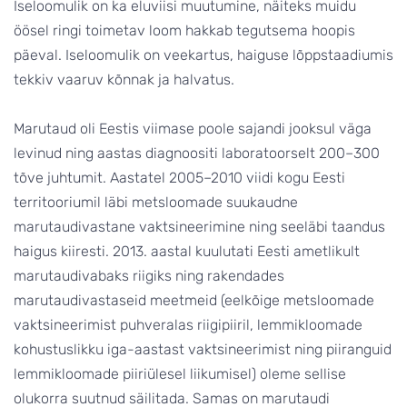
Iseloomulik on ka eluviisi muutumine, näiteks muidu
öösel ringi toimetav loom hakkab tegutsema hoopis
päeval. Iseloomulik on veekartus, haiguse lõppstaadiumis
tekkiv vaaruv kõnnak ja halvatus.
Marutaud oli Eestis viimase poole sajandi jooksul väga
levinud ning aastas diagnoositi laboratoorselt 200–300
tõve juhtumit. Aastatel 2005–2010 viidi kogu Eesti
territooriumil läbi metsloomade suukaudne
marutaudivastane vaktsineerimine ning seeläbi taandus
haigus kiiresti. 2013. aastal kuulutati Eesti ametlikult
marutaudivabaks riigiks ning rakendades
marutaudivastaseid meetmeid (eelkõige metsloomade
vaktsineerimist puhveralas riigipiiril, lemmikloomade
kohustuslikku iga-aastast vaktsineerimist ning piiranguid
lemmikloomade piiriülesel liikumisel) oleme sellise
olukorra suutnud säilitada. Samas on marutaudi