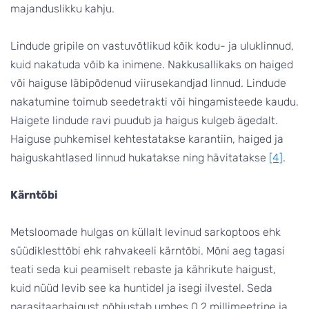
majanduslikku kahju.
Lindude gripile on vastuvõtlikud kõik kodu- ja uluklinnud,
kuid nakatuda võib ka inimene. Nakkusallikaks on haiged
või haiguse läbipõdenud viirusekandjad linnud. Lindude
nakatumine toimub seedetrakti või hingamisteede kaudu.
Haigete lindude ravi puudub ja haigus kulgeb ägedalt.
Haiguse puhkemisel kehtestatakse karantiin, haiged ja
haiguskahtlased linnud hukatakse ning hävitatakse
[4]
.
Kärntõbi
Metsloomade hulgas on küllalt levinud sarkoptoos ehk
süüdiklesttõbi ehk rahvakeeli kärntõbi. Mõni aeg tagasi
teati seda kui peamiselt rebaste ja kährikute haigust,
kuid nüüd levib see ka huntidel ja isegi ilvestel. Seda
parasitaarhaigust põhjustab umbes 0,2 millimeetrine ja