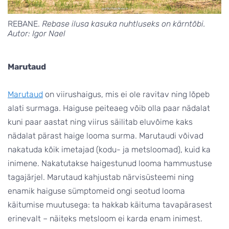
REBANE.
Rebase ilusa kasuka nuhtluseks on kärntõbi.
Autor: Igor Nael
Marutaud
Marutaud
on viirushaigus, mis ei ole ravitav ning lõpeb
alati surmaga. Haiguse peiteaeg võib olla paar nädalat
kuni paar aastat ning viirus säilitab eluvõime kaks
nädalat pärast haige looma surma. Marutaudi võivad
nakatuda kõik imetajad (kodu- ja metsloomad), kuid ka
inimene. Nakatutakse haigestunud looma hammustuse
tagajärjel. Marutaud kahjustab närvisüsteemi ning
enamik haiguse sümptomeid ongi seotud looma
käitumise muutusega: ta hakkab käituma tavapärasest
erinevalt – näiteks metsloom ei karda enam inimest.