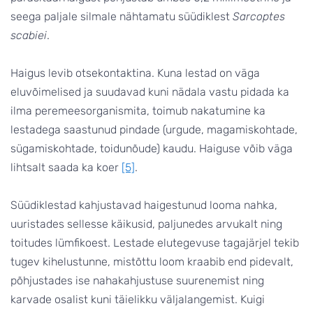
seega paljale silmale nähtamatu süüdiklest
Sarcoptes
scabiei
.
Haigus levib otsekontaktina. Kuna lestad on väga
eluvõimelised ja suudavad kuni nädala vastu pidada ka
ilma peremeesorganismita, toimub nakatumine ka
lestadega saastunud pindade (urgude, magamiskohtade,
sügamiskohtade, toidunõude) kaudu. Haiguse võib väga
lihtsalt saada ka koer
[5]
.
Süüdiklestad kahjustavad haigestunud looma nahka,
uuristades sellesse käikusid, paljunedes arvukalt ning
toitudes lümfikoest. Lestade elutegevuse tagajärjel tekib
tugev kihelustunne, mistõttu loom kraabib end pidevalt,
põhjustades ise nahakahjustuse suurenemist ning
karvade osalist kuni täielikku väljalangemist. Kuigi