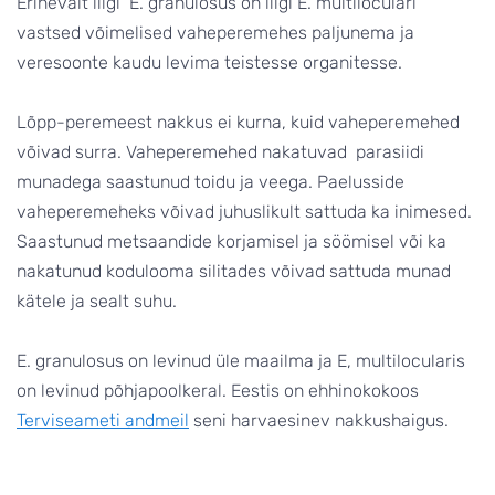
Erinevalt liigi E. granulosus on liigi E. multiloculari
vastsed võimelised vaheperemehes paljunema ja
veresoonte kaudu levima teistesse organitesse.
Lõpp-peremeest nakkus ei kurna, kuid vaheperemehed
võivad surra. Vaheperemehed nakatuvad parasiidi
munadega saastunud toidu ja veega. Paelusside
vaheperemeheks võivad juhuslikult sattuda ka inimesed.
Saastunud metsaandide korjamisel ja söömisel või ka
nakatunud kodulooma silitades võivad sattuda munad
kätele ja sealt suhu.
E. granulosus on levinud üle maailma ja E, multilocularis
on levinud põhjapoolkeral. Eestis on ehhinokokoos
Terviseameti andmeil
seni harvaesinev nakkushaigus.