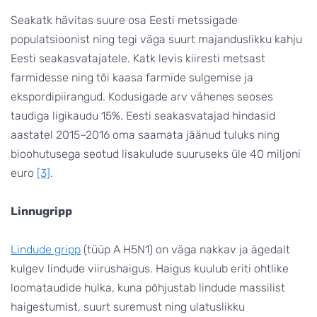
Seakatk hävitas suure osa Eesti metssigade
populatsioonist ning tegi väga suurt majanduslikku kahju
Eesti seakasvatajatele. Katk levis kiiresti metsast
farmidesse ning tõi kaasa farmide sulgemise ja
ekspordipiirangud. Kodusigade arv vähenes seoses
taudiga ligikaudu 15%. Eesti seakasvatajad hindasid
aastatel 2015–2016 oma saamata jäänud tuluks ning
bioohutusega seotud lisakulude suuruseks üle 40 miljoni
euro
[3]
.
Linnugripp
Lindude gripp
(tüüp A H5N1) on väga nakkav ja ägedalt
kulgev lindude viirushaigus. Haigus kuulub eriti ohtlike
loomataudide hulka, kuna põhjustab lindude massilist
haigestumist, suurt suremust ning ulatuslikku