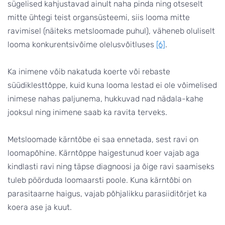
sügelised kahjustavad ainult naha pinda ning otseselt
mitte ühtegi teist organsüsteemi, siis looma mitte
ravimisel (näiteks metsloomade puhul), väheneb oluliselt
looma konkurentsivõime olelusvõitluses
[6]
.
Ka inimene võib nakatuda koerte või rebaste
süüdiklesttõppe, kuid kuna looma lestad ei ole võimelised
inimese nahas paljunema, hukkuvad nad nädala-kahe
jooksul ning inimene saab ka ravita terveks.
Metsloomade kärntõbe ei saa ennetada, sest ravi on
loomapõhine. Kärntõppe haigestunud koer vajab aga
kindlasti ravi ning täpse diagnoosi ja õige ravi saamiseks
tuleb pöörduda loomaarsti poole. Kuna kärntõbi on
parasitaarne haigus, vajab põhjalikku parasiiditõrjet ka
koera ase ja kuut.