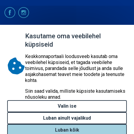
© 2026
Kasutame oma veebilehel
küpsiseid
KESKKONNAAGENTUUR
SISUKAART
Keskkonnaportaali loodusveeb kasutab oma
ESITA PÄRING
veebilehel küpsiseid, et tagada veebilehe
toimivus, parandada selle jõudlust ja anda sulle
asjakohasemat teavet meie toodete ja teenuste
kohta.
Siin saad valida, milliste küpsiste kasutamiseks
nõusoleku annad.
Valin ise
Luban ainult vajalikud
Luban kõik