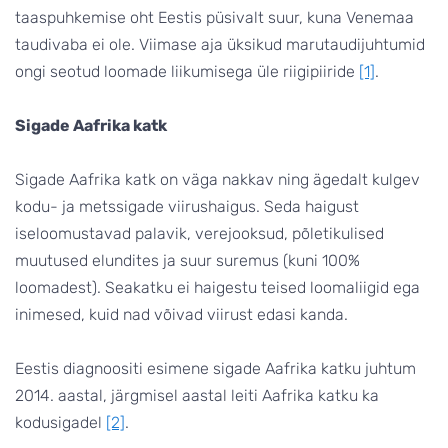
taaspuhkemise oht Eestis püsivalt suur, kuna Venemaa
taudivaba ei ole. Viimase aja üksikud marutaudijuhtumid
ongi seotud loomade liikumisega üle riigipiiride
[1]
.
Sigade Aafrika katk
Sigade Aafrika katk on väga nakkav ning ägedalt kulgev
kodu- ja metssigade viirushaigus. Seda haigust
iseloomustavad palavik, verejooksud, põletikulised
muutused elundites ja suur suremus (kuni 100%
loomadest). Seakatku ei haigestu teised loomaliigid ega
inimesed, kuid nad võivad viirust edasi kanda.
Eestis diagnoositi esimene sigade Aafrika katku juhtum
2014. aastal, järgmisel aastal leiti Aafrika katku ka
kodusigadel
[2]
.