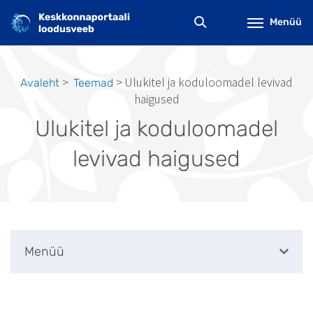
Liigu
edasi
Menüü
põhisisu
juurde
Ulukitel ja koduloomadel levivad
Avaleht
Teemad
Leivapuru
haigused
Ulukitel ja koduloomadel
levivad haigused
Menüü