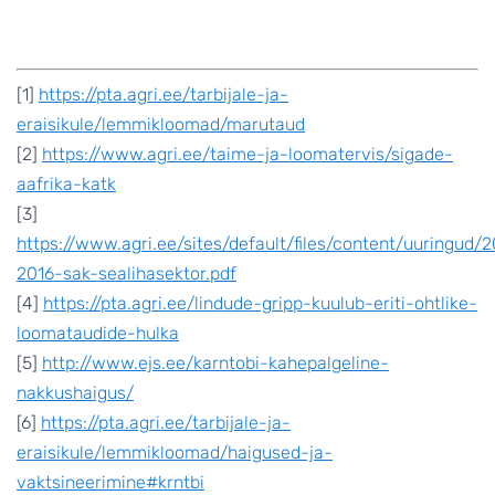
[1]
https://pta.agri.ee/tarbijale-ja-
eraisikule/lemmikloomad/marutaud
[2]
https://www.agri.ee/taime-ja-loomatervis/sigade-
aafrika-katk
[3]
https://www.agri.ee/sites/default/files/content/uuringud/
2016-sak-sealihasektor.pdf
[4]
https://pta.agri.ee/lindude-gripp-kuulub-eriti-ohtlike-
loomataudide-hulka
[5]
http://www.ejs.ee/karntobi-kahepalgeline-
nakkushaigus/
[6]
https://pta.agri.ee/tarbijale-ja-
eraisikule/lemmikloomad/haigused-ja-
vaktsineerimine#krntbi