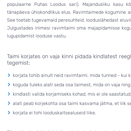
populaarne Puhas Loodus sari). Majandusliku kasu kõ
tänapäeva ühiskondlikus elus. Ravimtaimede kogumine an
See toetab tugevamaid peresuhteid, looduslähedast eluvi
Julgustades inimesi ravimtaimi oma majapidamisse kogu
lugupidamist looduse vastu.
Taimi korjates on vaja kinni pidada kindlatest reegl
tegemist:
korjata tohib ainult neid ravimtaimi, mida tunned - kui
koguda tuleks alati seda osa taimest, mida on vaja nin
kindlasti valida korjamiseks kohad, mis ei ole saastatud
alati peab korjekohta osa taimi kasvama jätma, et liik s
korjata ei tohi looduskaitsealuseid liike.