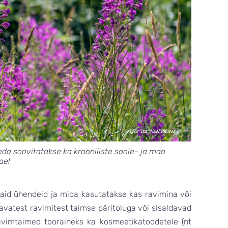
da soovitatakse ka krooniliste soole- ja mao
ael
aid ühendeid ja mida kasutatakse kas ravimina või
vatest ravimitest taimse päritoluga või sisaldavad
avimtaimed tooraineks ka kosmeetikatoodetele (nt