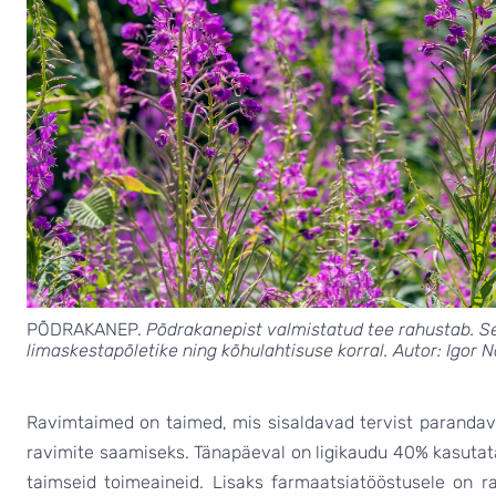
PÕDRAKANEP.
Põdrakanepist valmistatud tee rahustab. Se
limaskestapõletike ning kõhulahtisuse korral. Autor: Igor N
Ravimtaimed on taimed, mis sisaldavad tervist parandav
ravimite saamiseks. Tänapäeval on ligikaudu 40% kasutata
taimseid toimeaineid. Lisaks farmaatsiatööstusele on r