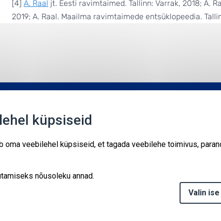
[4]
A. Raal
jt. Eesti ravimtaimed. Tallinn: Varrak, 2018; A. Ra
2019; A. Raal. Maailma ravimtaimede entsüklopeedia. Tallin
Uudised
Sündmused
Kontakt
ehel küpsiseid
oma veebilehel küpsiseid, et tagada veebilehe toimivus, parand
Kodulehte haldab Keskkonnaagentuur koos teiste
Kliimaministeeriumi haldusala töötajatega.
©
asutamiseks nõusoleku annad.
Kirsi 1, Tallinn, 10616
Tel: +372 666 0901
Valin ise
E-post:
kaur@envir.ee