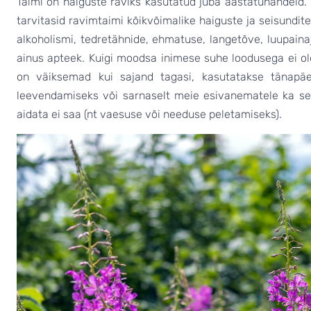
Taimi on haiguste raviks kasutatud juba aastatuhandeid.
tarvitasid ravimtaimi kõikvõimalike haiguste ja seisundite
alkoholismi, tedretähnide, ehmatuse, langetõve, luupainaj
ainus apteek. Kuigi moodsa inimese suhe loodusega ei ol
on väiksemad kui sajand tagasi, kasutatakse tänapä
leevendamiseks või sarnaselt meie esivanematele ka selli
aidata ei saa (nt vaesuse või needuse peletamiseks).