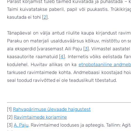
Pärast korjamist tuleb taimed kuivatada ja puhastada –
Taimi kuivatatakse paberil, papil või puukastis. Trükikirja
kasutada ei tohi [
2
].
Tänapäeval on välja antud riiulite kaupa kirjandust ravim
Paraku on materjali usaldusväärsus kõikuv, mistõttu on s
ala eksperdid (varasemast Aili Paju [
3
]. Viimastel aastate
kaasautorite raamatuid [
4
]. Internetis võiks eelistada fa
kodulehel. Huvitav allikas on ka
etnobotaaniline andme
tarkused ravimtaimede kohta. Andmebaasi koostajad hoia
seal toodud ravivõtted ei ole teaduslikult tõestatud.
[1]
Rahvapärimuse ülevaade haigustest
[2]
Ravimtaimede korjamine
[3]
A. Paju
. Ravimtaimed looduses ja apteegis. Tallinn: Agi