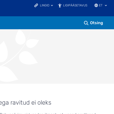
LINGID
LIGIPÄÄSETAVUS
ET
KAITSEALAD.EE
KESKKONNAHARIDUS.EE
KESKKONNAPORTAAL
Otsing
LOODUSVAATLUSTE ANDMEBAAS
LOODUSRIKAS EESTI
ELURIKKUS.EE
EELIS INFOLEHT
ega ravitud ei oleks