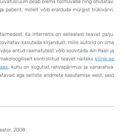
 kuivatusruum peab olema tolmuvaba ning õhutatav.
ga paberit, millelt võib eralduda mürgist trükivärvi,
taimedest. Ka internetis on sellealast teavet palju.
oovitatav kasutada kirjandust, mille autorid on oma
l välja antud raamatutest võib soovitada Ain Raali ja
rmakoloogiliselt kontrollitud teavet näiteks
kliinik.ee
baas
, kuhu on kogutud rahvapärimus ja vanarahva
tavad aga selliste andmete kasutamise eest, sest
taator, 2008.