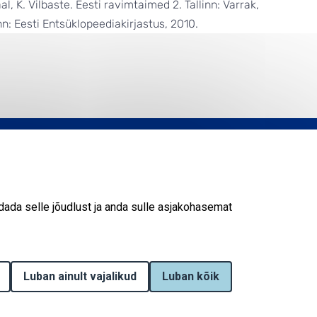
al, K. Vilbaste. Eesti ravimtaimed 2. Tallinn: Varrak,
n: Eesti Entsüklopeediakirjastus, 2010.
ada selle jõudlust ja anda sulle asjakohasemat
 2026
KESKKONNAAGENTUUR
SISUKAART
ESITA PÄRING
Luban ainult vajalikud
Withdraw consent
Luban kõik