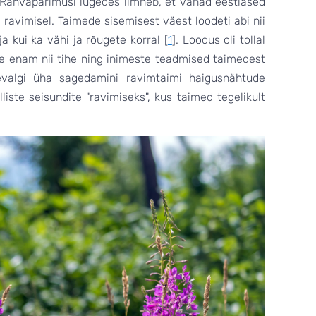
 Rahvapärimusi lugedes ilmneb, et vanad eestlased
 ravimisel. Taimede sisemisest väest loodeti abi nii
a kui ka vähi ja rõugete korral [
1
]. Loodus oli tollal
e enam nii tihe ning inimeste teadmised taimedest
evalgi üha sagedamini ravimtaimi haigusnähtude
ste seisundite "ravimiseks", kus taimed tegelikult