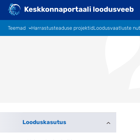
Liigu
edasi
põhisisu
juurde
Teemad
Harrastusteaduse projektid
Loodusvaatluste nu
Looduskasutus