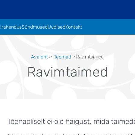
tirakendus
Sündmused
Uudised
Kontakt
Ravimtaimed
Avaleht
Teemad
Leivapuru
Ravimtaimed
Tõenäoliselt ei ole haigust, mida taimed