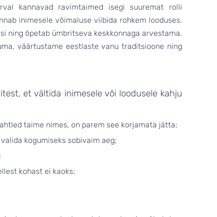
rval kannavad ravimtaimed isegi suuremat rolli
nab inimesele võimaluse viibida rohkem looduses.
isi ning õpetab ümbritseva keskkonnaga arvestama.
ma, väärtustame eestlaste vanu traditsioone ning
itest, et vältida inimesele või loodusele kahju
 kahtled taime nimes, on parem see korjamata jätta;
g valida kogumiseks sobivaim aeg;
;
ellest kohast ei kaoks;