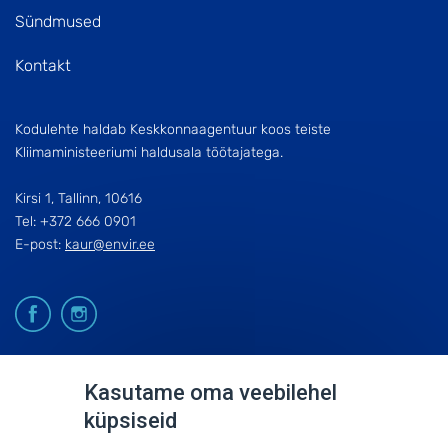
Sündmused
Kontakt
Kodulehte haldab Keskkonnaagentuur koos teiste
Kliimaministeeriumi haldusala töötajatega.
Kirsi 1, Tallinn, 10616
Tel: +372 666 0901
E-post:
kaur@envir.ee
© 2026
Kasutame oma veebilehel
küpsiseid
KESKKONNAAGENTUUR
SISUKAART