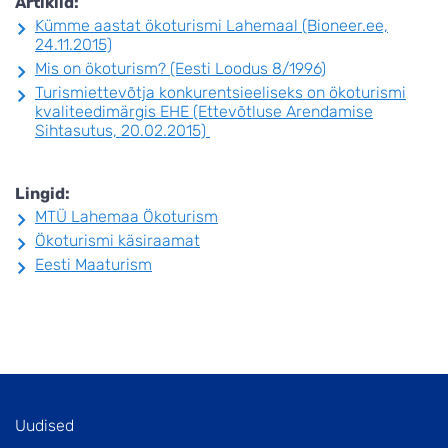
Artiklid:
Kümme aastat ökoturismi Lahemaal (Bioneer.ee,
24.11.2015)
Mis on ökoturism? (Eesti Loodus 8/1996)
Turismiettevõtja konkurentsieeliseks on ökoturismi
kvaliteedimärgis EHE (Ettevõtluse Arendamise
Sihtasutus, 20.02.2015)
Lingid:
MTÜ Lahemaa Ökoturism
Ökoturismi käsiraamat
Eesti Maaturism
Uudised