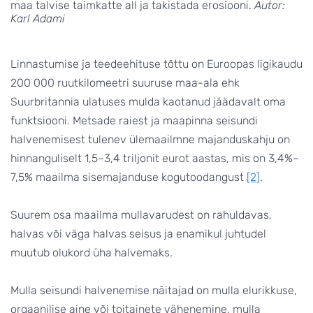
maa talvise taimkatte all ja takistada erosiooni.
Autor:
Karl Adami
Linnastumise ja teedeehituse tõttu on Euroopas ligikaudu
200 000 ruutkilomeetri suuruse maa-ala ehk
Suurbritannia ulatuses mulda kaotanud jäädavalt oma
funktsiooni. Metsade raiest ja maapinna seisundi
halvenemisest tulenev ülemaailmne majanduskahju on
hinnanguliselt 1,5–3,4 triljonit eurot aastas, mis on 3,4%–
7,5% maailma sisemajanduse kogutoodangust
[2]
.
Suurem osa maailma mullavarudest on rahuldavas,
halvas või väga halvas seisus ja enamikul juhtudel
muutub olukord üha halvemaks.
Mulla seisundi halvenemise näitajad on mulla elurikkuse,
orgaanilise aine või toitainete vähenemine, mulla