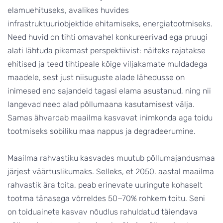
elamuehituseks, avalikes huvides
infrastruktuuriobjektide ehitamiseks, energiatootmiseks.
Need huvid on tihti omavahel konkureerivad ega pruugi
alati lähtuda pikemast perspektiivist: näiteks rajatakse
ehitised ja teed tihtipeale kõige viljakamate muldadega
maadele, sest just niisuguste alade lähedusse on
inimesed end sajandeid tagasi elama asustanud, ning nii
langevad need alad põllumaana kasutamisest välja.
Samas ähvardab maailma kasvavat inimkonda aga toidu
tootmiseks sobiliku maa nappus ja degradeerumine.
Maailma rahvastiku kasvades muutub põllumajandusmaa
järjest väärtuslikumaks. Selleks, et 2050. aastal maailma
rahvastik ära toita, peab erinevate uuringute kohaselt
tootma tänasega võrreldes 50−70% rohkem toitu. Seni
on toiduainete kasvav nõudlus rahuldatud täiendava