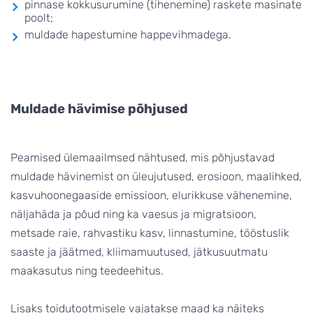
pinnase kokkusurumine (tihenemine) raskete masinate
poolt;
muldade hapestumine happevihmadega.
Muldade hävimise põhjused
Peamised ülemaailmsed nähtused, mis põhjustavad
muldade hävinemist on üleujutused, erosioon, maalihked,
kasvuhoonegaaside emissioon, elurikkuse vähenemine,
näljahäda ja põud ning ka vaesus ja migratsioon,
metsade raie, rahvastiku kasv, linnastumine, tööstuslik
saaste ja jäätmed, kliimamuutused, jätkusuutmatu
maakasutus ning teedeehitus.
Lisaks toidutootmisele vajatakse maad ka näiteks