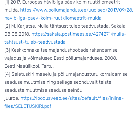
[1] 2017. Euroopas hävib iga päev kolm ruutkilomeetrit
mulda.
https://www.pollumajandus.ee/uudised/2017/09/28
havib-iga-paev-kolm-ruutkilomeetrit-mulda
[2] M. Karjatse. Mulla tähtsust tuleb teadvustada. Sakala
08.08.2018.
https://sakala.postimees.ee/4274271/mulla-
tahtsust-tuleb-teadvustada
[3] Keskkonnakaitse majandushoobade rakendamise
vajadus ja võimalused Eesti põllumajanduses. 2008.
Eesti Maaülikool. Tartu.
[4] Seletuskiri maaelu ja põllumajandusturu korraldamise
seaduse muutmise ning sellega seonduvalt teiste
seaduste muutmise seaduse eelnõu
juurde.
https://loodusveeb.ee/sites/default/files/inline-
files/SELETUSKIRI.pdf