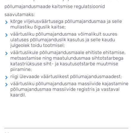
põllumajandusmaade kaitsmise regulatsioonid
saavutamaks:
kõrge viljelusväärtusega põllumajandusmaa ja selle
mullastiku õiguslik kaitse;
väärtusliku põllumajandusmaa võimalikult suures
ulatuses põllumajanduslik kasutus ja selle kaudu
julgeolek toidu tootmisel;
väärtuslikule põllumajandusmaale ehitiste ehitamise,
metsastamise ning maatulundusmaa sihtotstarbega
katastriüksuse siht- ja kasutusotstarbe muutmise
piiramine;
riigi ülevaade väärtuslikest põllumajandusmaadest;
väärtusliku põllumajandusmaa massiivide kajastamine
põllumajandusmaa massiivide registris ja vastaval
kaardil.