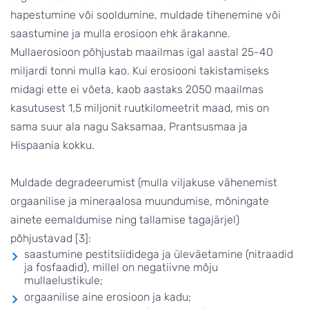
hapestumine või sooldumine, muldade tihenemine või
saastumine ja mulla erosioon ehk ärakanne.
Mullaerosioon põhjustab maailmas igal aastal 25-40
miljardi tonni mulla kao. Kui erosiooni takistamiseks
midagi ette ei võeta, kaob aastaks 2050 maailmas
kasutusest 1,5 miljonit ruutkilomeetrit maad, mis on
sama suur ala nagu Saksamaa, Prantsusmaa ja
Hispaania kokku.
Muldade degradeerumist (mulla viljakuse vähenemist
orgaanilise ja mineraalosa muundumise, mõningate
ainete eemaldumise ning tallamise tagajärjel)
põhjustavad [3]:
saastumine pestitsiididega ja üleväetamine (nitraadid
ja fosfaadid), millel on negatiivne mõju
mullaelustikule;
orgaanilise aine erosioon ja kadu;