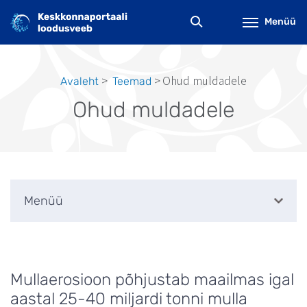
Liigu
edasi
Menüü
põhisisu
juurde
Ohud muldadele
Avaleht
Teemad
Leivapuru
Ohud muldadele
Menüü
Mullaerosioon põhjustab maailmas igal
aastal 25-40 miljardi tonni mulla