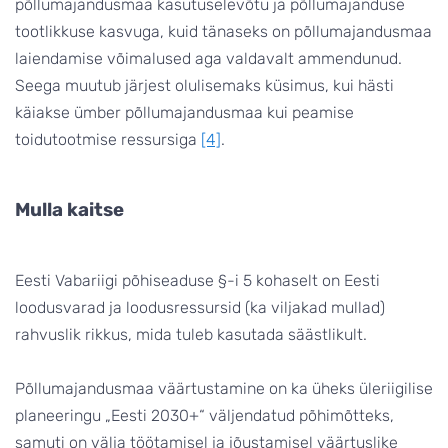
põllumajandusmaa kasutuselevõtu ja põllumajanduse
tootlikkuse kasvuga, kuid tänaseks on põllumajandusmaa
laiendamise võimalused aga valdavalt ammendunud.
Seega muutub järjest olulisemaks küsimus, kui hästi
käiakse ümber põllumajandusmaa kui peamise
toidutootmise ressursiga
[4]
.
Mulla kaitse
Eesti Vabariigi põhiseaduse §-i 5 kohaselt on Eesti
loodusvarad ja loodusressursid (ka viljakad mullad)
rahvuslik rikkus, mida tuleb kasutada säästlikult.
Põllumajandusmaa väärtustamine on ka üheks üleriigilise
planeeringu „Eesti 2030+“ väljendatud põhimõtteks,
samuti on välja töötamisel ja jõustamisel väärtuslike