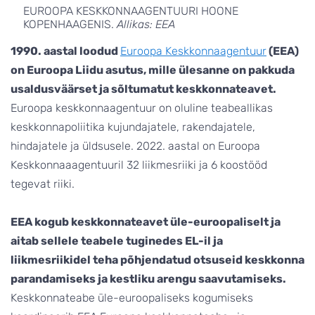
EUROOPA KESKKONNAAGENTUURI HOONE
KOPENHAAGENIS.
Allikas: EEA
1990. aastal loodud
Euroopa Keskkonnaagentuur
(EEA)
on Euroopa Liidu asutus, mille ülesanne on pakkuda
usaldusväärset ja sõltumatut keskkonnateavet.
Euroopa keskkonnaagentuur on oluline teabeallikas
keskkonnapoliitika kujundajatele, rakendajatele,
hindajatele ja üldsusele. 2022. aastal on Euroopa
Keskkonnaaagentuuril 32 liikmesriiki ja 6 koostööd
tegevat riiki.
EEA kogub keskkonnateavet üle-euroopaliselt ja
aitab sellele teabele tuginedes EL-il ja
liikmesriikidel teha põhjendatud otsuseid keskkonna
parandamiseks ja kestliku arengu saavutamiseks.
Keskkonnateabe üle-euroopaliseks kogumiseks