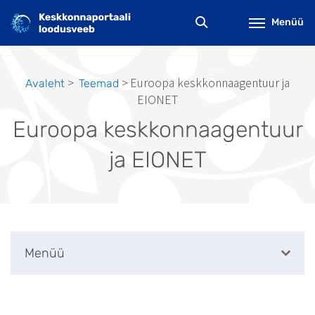
Liigu
edasi
Menüü
põhisisu
juurde
Euroopa keskkonnaagentuur ja
Avaleht
Teemad
Leivapuru
EIONET
Euroopa keskkonnaagentuur
ja EIONET
Menüü