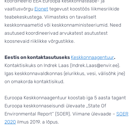
koordineerib EEA Euroopa keskkonnateabe- ja
vaatlusvõrgu
Eionet
tegevust koostöös liikmesriikide
teabekeskustega. Viimasteks on tavaliselt
keskkonnaametid või keskkonnaministeeriumid. Need
asutused koordineerivad arvukatest asutustest
koosnevaid riiklikke võrgustikke.
Eestis on kontaktasutuseks
Keskkonnaagentuur
.
Kontaktisikuks on Indrek Laas (Indrek.Laas@envir.ee).
Igas keskkonnavaldkonnas (elurikkus, vesi, välisõhk jne)
on omakorda kontaktisikud.
Euroopa Keskkonnaagentuur koostab iga 5 aasta tagant
Euroopa keskkonnaseisundi ülevaate „State Of
Environmental Report“ (SOER). Viimane ülevaade –
SOER
2020
ilmus 2019. a lõpus.