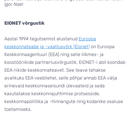
Igor Nael
EIONET võrgustik
Aastal 1994 tegutsemist alustanud
Euroopa
keskkonnateabe ja -vaatlusvõrk (Eionet)
on Euroopa
Keskkonnaagentuuri (EEA) ning selle liikmes- ja
koostööriikide partnerlusvõrgustik. EIONET-i abil koondab
EEA riikide keskkonnateavet. See teave tehakse
avalikuks EEA veebilehel, selle põhjal annab EEA välja
erinevaid keskkonnaseisundi ülevaateid ja seda
kasutatakse keskkonnajuhtimise protsesside,
keskkonnapoliitika ja -hinnangute ning kodanike osaluse
toetamiseks.