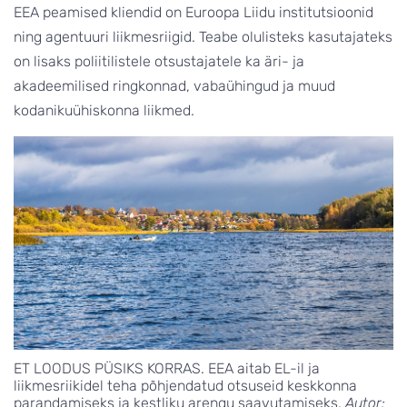
EEA peamised kliendid on Euroopa Liidu institutsioonid
ning agentuuri liikmesriigid. Teabe olulisteks kasutajateks
on lisaks poliitilistele otsustajatele ka äri- ja
akadeemilised ringkonnad, vabaühingud ja muud
kodanikuühiskonna liikmed.
ET LOODUS PÜSIKS KORRAS. EEA aitab EL-il ja
liikmesriikidel teha põhjendatud otsuseid keskkonna
parandamiseks ja kestliku arengu saavutamiseks.
Autor: