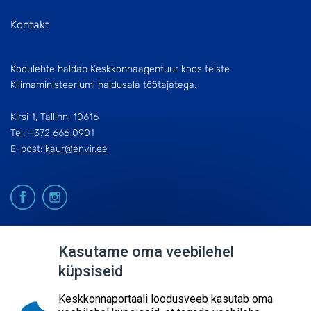
Kontakt
Kodulehte haldab Keskkonnaagentuur koos teiste
Kliimaministeeriumi haldusala töötajatega.
Kirsi 1, Tallinn, 10616
Tel: +372 666 0901
E-post:
kaur@envir.ee
© 2026
Kasutame oma veebilehel
küpsiseid
KESKKONNAAGENTUUR
SISUKAART
Keskkonnaportaali loodusveeb kasutab oma
ESITA PÄRING