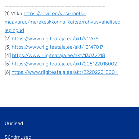
___________________________
[1] Vt ka
https://envir.ee/vesi-mets-
maavarad/merekeskkonna-kaitse/rahvusvahelised-
lepingud
[2]
https://www.riigiteataja.ee/akt/911675
[3]
https://www.riigiteataja.ee/akt/13147017
[4]
https://www.riigiteataja.ee/akt/13032218
[5]
https://www.riigiteataja.ee/akt/205122018002
[6]
https://www.riigiteataja.ee/akt/222022018001
Uudised
Sündmused