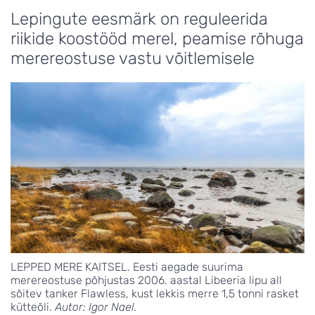
Lepingute eesmärk on reguleerida
riikide koostööd merel, peamise rõhuga
merereostuse vastu võitlemisele
LEPPED MERE KAITSEL. Eesti aegade suurima
merereostuse põhjustas 2006. aastal Libeeria lipu all
sõitev tanker Flawless, kust lekkis merre 1,5 tonni rasket
kütteõli.
Autor: Igor Nael.