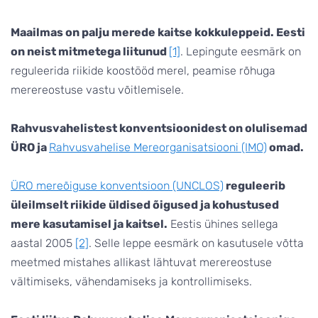
Maailmas on palju merede kaitse kokkuleppeid. Eesti
on neist mitmetega liitunud
[1]
. Lepingute eesmärk on
reguleerida riikide koostööd merel, peamise rõhuga
merereostuse vastu võitlemisele.
Rahvusvahelistest konventsioonidest on olulisemad
ÜRO ja
Rahvusvahelise Mereorganisatsiooni (IMO)
omad.
ÜRO mereõiguse konventsioon (UNCLOS)
reguleerib
üleilmselt riikide üldised õigused ja kohustused
mere kasutamisel ja kaitsel.
Eestis ühines sellega
aastal 2005
[2]
. Selle leppe eesmärk on kasutusele võtta
meetmed mistahes allikast lähtuvat merereostuse
vältimiseks, vähendamiseks ja kontrollimiseks.