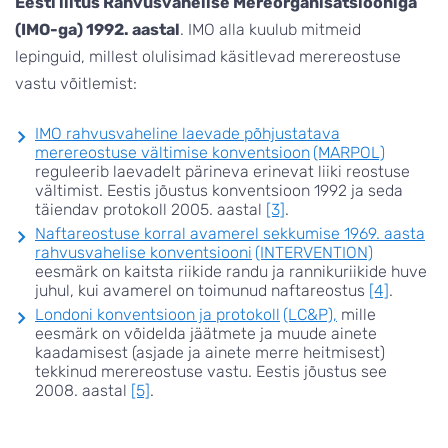
Eesti liitus Rahvusvahelise Mereorganisatsiooniga
(IMO-ga) 1992. aastal
. IMO alla kuulub mitmeid
lepinguid, millest olulisimad käsitlevad merereostuse
vastu võitlemist:
IMO rahvusvaheline laevade põhjustatava
merereostuse vältimise konventsioon
(MARPOL)
reguleerib laevadelt pärineva erinevat liiki reostuse
vältimist. Eestis jõustus konventsioon 1992 ja seda
täiendav protokoll 2005. aastal
[3]
.
Naftareostuse korral avamerel sekkumise 1969. aasta
rahvusvahelise konventsiooni
(INTERVENTION)
eesmärk on kaitsta riikide randu ja rannikuriikide huve
juhul, kui avamerel on toimunud naftareostus
[4]
.
Londoni konventsioon ja protokoll
(LC&P)
,
mille
eesmärk on võidelda jäätmete ja muude ainete
kaadamisest (asjade ja ainete merre heitmisest)
tekkinud merereostuse vastu. Eestis jõustus see
2008. aastal
[5]
.