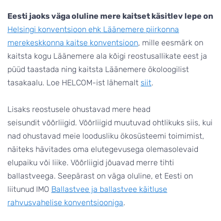
Eesti jaoks väga oluline mere kaitset käsitlev lepe on
Helsingi konventsioon ehk Läänemere piirkonna
merekeskkonna kaitse konventsioon
, mille eesmärk on
kaitsta kogu Läänemere ala kõigi reostusallikate eest ja
püüd taastada ning kaitsta Läänemere ökoloogilist
tasakaalu. Loe HELCOM-ist lähemalt
siit
.
Lisaks reostusele ohustavad mere head
seisundit võõrliigid. Võõrliigid muutuvad ohtlikuks siis, kui
nad ohustavad meie loodusliku ökosüsteemi toimimist,
näiteks hävitades oma elutegevusega olemasolevaid
elupaiku või liike. Võõrliigid jõuavad merre tihti
ballastveega. Seepärast on väga oluline, et Eesti on
liitunud IMO
Ballastvee ja ballastvee käitluse
rahvusvahelise konventsiooniga
.