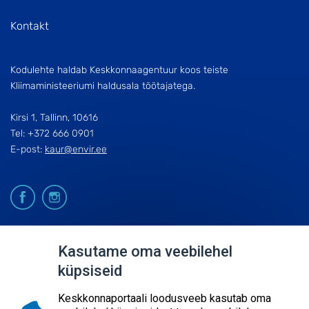
Kontakt
Kodulehte haldab Keskkonnaagentuur koos teiste
Kliimaministeeriumi haldusala töötajatega.
Kirsi 1, Tallinn, 10616
Tel: +372 666 0901
E-post:
kaur@envir.ee
© 2026
Kasutame oma veebilehel
küpsiseid
KESKKONNAAGENTUUR
SISUKAART
Keskkonnaportaali loodusveeb kasutab oma