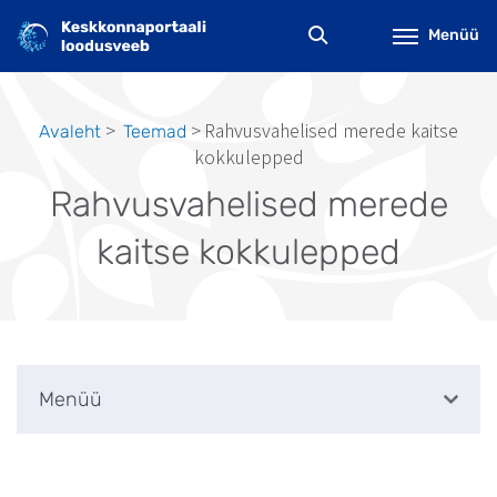
Liigu
edasi
Menüü
põhisisu
juurde
Rahvusvahelised merede kaitse
Avaleht
Teemad
Leivapuru
kokkulepped
Rahvusvahelised merede
kaitse kokkulepped
Menüü